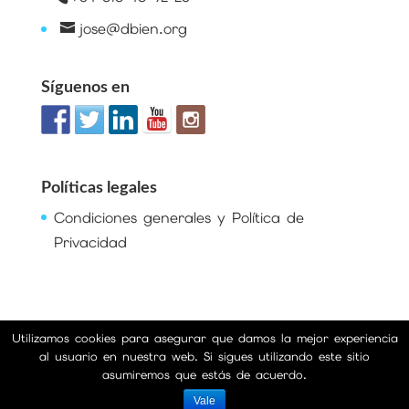
jose@dbien.org
Síguenos en
Políticas legales
Condiciones generales y Política de
Privacidad
Utilizamos cookies para asegurar que damos la mejor experiencia
al usuario en nuestra web. Si sigues utilizando este sitio
asumiremos que estás de acuerdo.
© dbien 2026
Vale