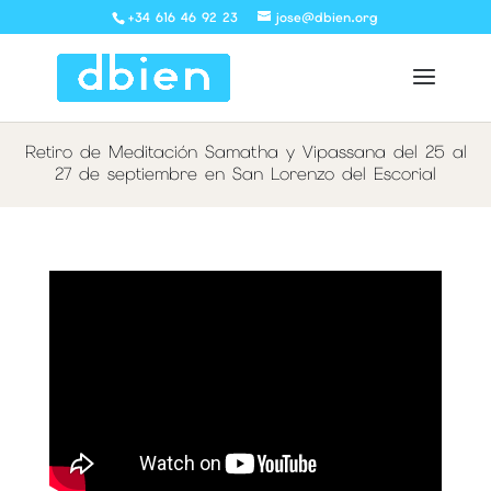
+34 616 46 92 23
jose@dbien.org
Retiro de Meditación Samatha y Vipassana del 25 al
27 de septiembre en San Lorenzo del Escorial