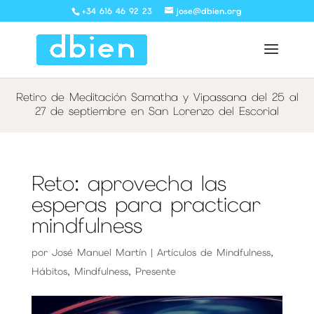
+34 616 46 92 23
jose@dbien.org
Retiro de Meditación Samatha y Vipassana del 25 al
27 de septiembre en San Lorenzo del Escorial
Reto: aprovecha las
esperas para practicar
mindfulness
por
José Manuel Martín
|
Artículos de Mindfulness
,
Hábitos
,
Mindfulness
,
Presente