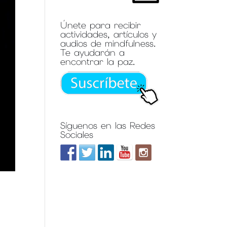
Únete para recibir
actividades, artículos y
audios de mindfulness.
Te ayudarán a
encontrar la paz.
Síguenos en las Redes
Sociales