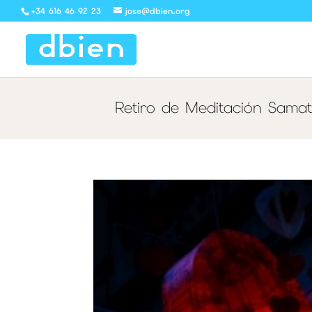
+34 616 46 92 23
jose@dbien.org
Retiro de Meditación Samat