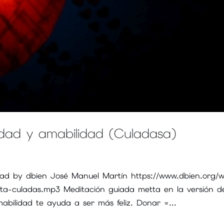
dad y amabilidad (Culadasa)
ad by dbien José Manuel Martín https://www.dbien.org/
ta-culadas.mp3 Meditación guiada metta en la versión d
abilidad te ayuda a ser más feliz. Donar =...