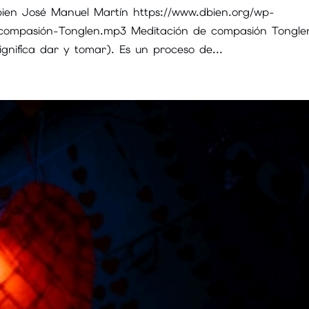
ien José Manuel Martín https://www.dbien.org/wp-
-compasión-Tonglen.mp3 Meditación de compasión Tongle
gnifica dar y tomar). Es un proceso de...