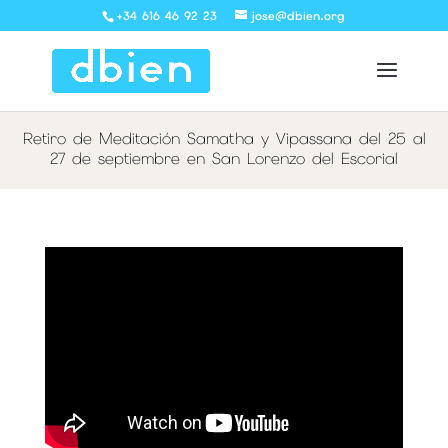
+34 616 46 92 23
jose@dbien.org
Retiro de Meditación Samatha y Vipassana del 25 al
27 de septiembre en San Lorenzo del Escorial